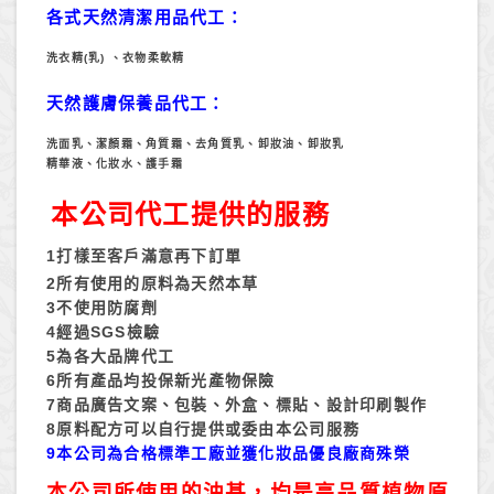
各式天然清潔用品代工：
洗衣精
(
乳
)
、衣物柔軟精
天然護膚保養品代工：
洗面乳、潔顏霜、角質霜、去角質乳、卸妝油、卸妝乳
精華液、化妝水、護手霜
本公司代工提供的服務
打樣至客戶滿意再下訂單
1
所有使用的原料為天然本草
2
不使用防腐劑
3
經過
檢驗
4
SGS
為各大品牌代工
5
所有產品均投保新光產物保險
6
商品廣告文案、包裝、外盒、標貼、設計印刷製作
7
原料配方可以自行提供或委由本公司服務
8
本公司為合格標準工廠並獲化妝品優良廠商殊榮
9
本公司所使用的油基，均是高品質植物原