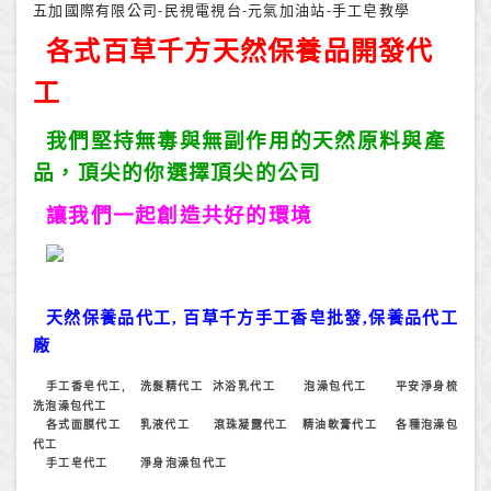
五加國際有限公司-民視電視台-元氣加油站-手工皂教學
各式百草千方天然保養品開發代
工
我們堅持無毒與無副作用的天然原料與產
品，頂尖的你選擇頂尖的公司
讓我們一起創造共好的環境
天然保養品代工
,
百草千方手工香皂批發
,
保養品代工
廠
手工香皂代工
洗髮精代工
沐浴乳代工
泡澡包代工
平安淨身梳
,
洗泡澡包代工
各式面膜代工
乳液代工
滾珠凝露代工
精油軟膏代工
各種泡澡包
代工
手工皂代工
淨身泡澡包代工