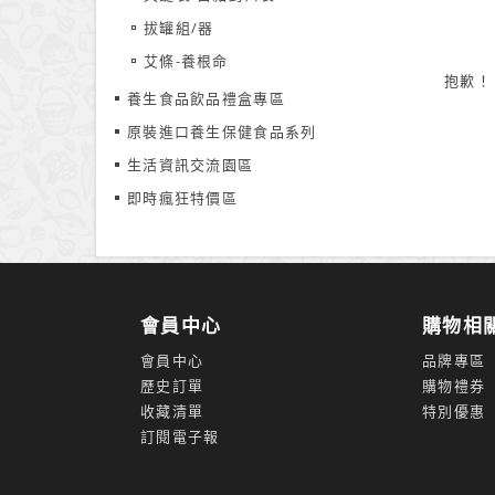
拔罐組/器
艾條-養根命
抱歉！
養生食品飲品禮盒專區
原裝進口養生保健食品系列
生活資訊交流園區
即時瘋狂特價區
會員中心
購物相
會員中心
品牌專區
歷史訂單
購物禮券
收藏清單
特別優惠
訂閱電子報