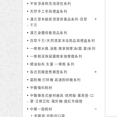
平安淨身梳洗泡澡包系列
天然手工皂與禮盒系列
漢方草本臉部清潔保養品系列-百草
千方
漢方身體保養用品系列
百草千方/天然清潔沐浴用品與禮盒系列
一條根水推,油推,推拿按摩油(霜.膏)系列
一條根滾珠凝露推拿按摩霜系列
精油貼布 生薑 一條根 系列
各式煎藥壺煮藥壺系列
磨粉機 打碎機 高速粉碎機系列
中醫傷科耗材
中醫藥各式器材器具-烘烤箱-薰蒸壺-口
罩-艾條艾粒-電針機-遠紅外線燈
中藥一般耗材
夾鏈袋-自黏封口袋