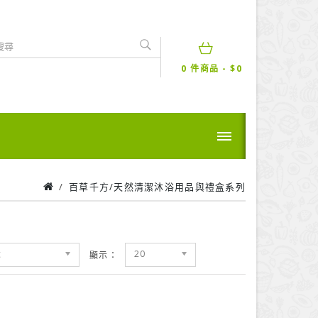
0 件商品 - $0
百草千方/天然清潔沐浴用品與禮盒系列
設
20
顯示：