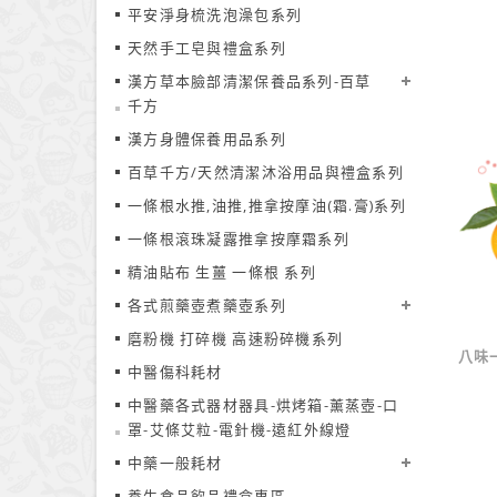
平安淨身梳洗泡澡包系列
天然手工皂與禮盒系列
$200
漢方草本臉部清潔保養品系列-百草
千方
漢方身體保養用品系列
百草千方/天然清潔沐浴用品與禮盒系列
一條根水推,油推,推拿按摩油(霜.膏)系列
一條根滾珠凝露推拿按摩霜系列
精油貼布 生薑 一條根 系列
各式煎藥壺煮藥壺系列
磨粉機 打碎機 高速粉碎機系列
八味
中醫傷科耗材
中醫藥各式器材器具-烘烤箱-薰蒸壺-口
罩-艾條艾粒-電針機-遠紅外線燈
中藥一般耗材
養生食品飲品禮盒專區