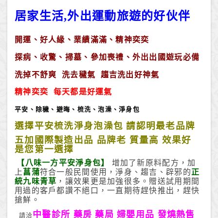
居家生活
,
外出運動旅遊的好伙伴
開運、好人緣、業績滿滿、精神奕奕
探病、收驚、掃墓、參加喪禮、外出出國遊玩必備
洗掉不舒爽 洗去穢氣 趨吉洗出好神氣
精神奕奕 每天都是好運氣
平安、除穢、避晦、梳洗、泡澡、淨身包
選擇平安梳洗淨身泡澡包 請認明最老品牌
五加國際製造出品 品牌老 質量高 效果好
是您第一選擇
【
八味一方平安淨身包
】
增加了新原料配方，加
上
菖蒲
符合一般民間使用，淨身、趨吉、辟邪的
正
統九味青草
，讓效果更是加強很多。贈送試用期間
用過的客戶都讚不絕口，一直期待趕快推出，趕快
搶鮮。
中醫診所 藥房 藥局 婦嬰用品 發燒熱售
請洽