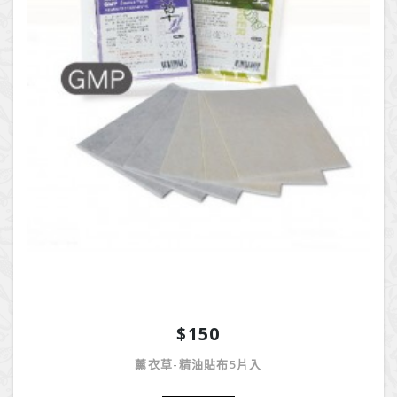
$150
薰衣草-精油貼布5片入